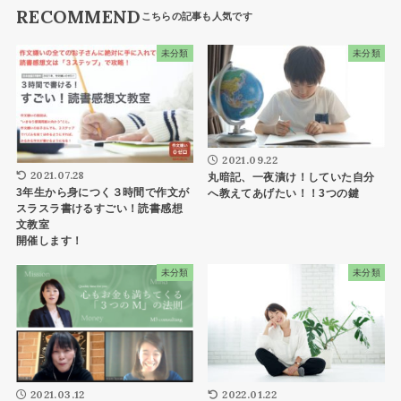
RECOMMEND
未分類
未分類
2021.09.22
2021.07.28
丸暗記、一夜漬け！していた自分
3年生から身につく３時間で作文が
へ教えてあげたい！！3つの鍵
スラスラ書けるすごい！読書感想
文教室
開催します！
未分類
未分類
2022.01.22
2021.03.12