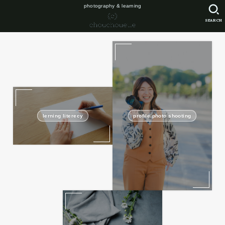
photography & learning
SEARCH
lerning literecy
profile photo shooting