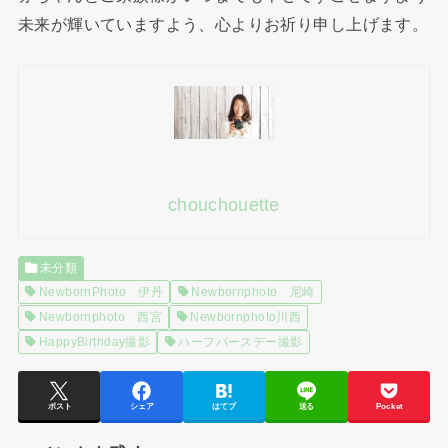
未来が輝いていますよう、心よりお祈り申し上げます。
chouchouette
未分類
NewbornPhoto 伊丹
Newbornphoto 尼崎
Newbornphoto 西宮
Newbornphoto川西
HappyBirthday撮影
ハーフバースデー撮影
ポスト
シェア
はてブ
送る
Pocket