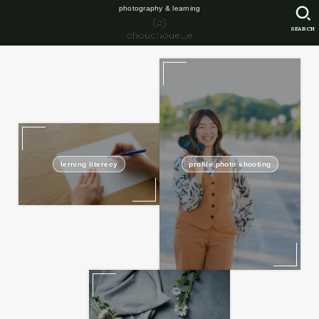
photography & learning
SEARCH
lerning literecy
profile photo shooting