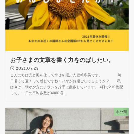
お子さまの文章を書く力をのばしたい。
2021.07.28
こんにちは光と風を使って幸せを運ぶ人豊崎広美です。 毎
日暑くて夏！って感じですね！いかがお過ごしでしょうか？ 私
は今は、朝か夕方にチラシを片手に散歩しています。 4日で210枚配
って、一日の平均歩数が4000増...
未分類