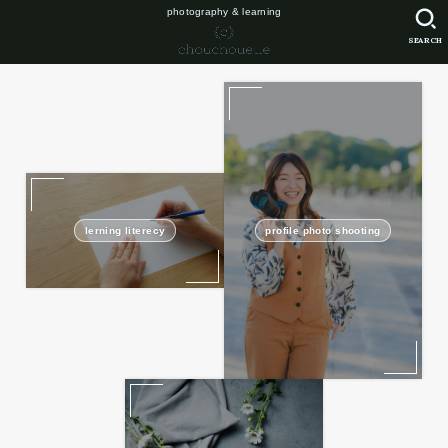
photography & learning
SEARCH
lerning literecy
profile photo shooting