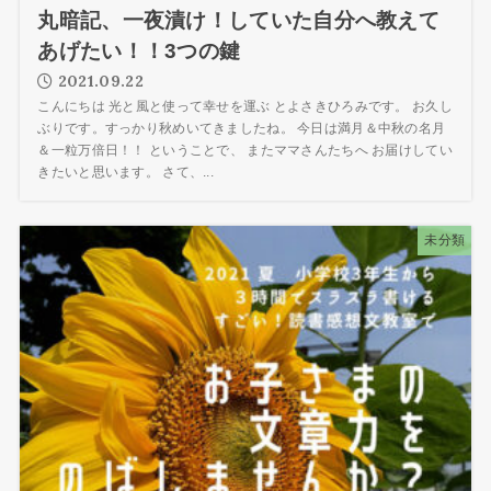
丸暗記、一夜漬け！していた自分へ教えて
あげたい！！3つの鍵
2021.09.22
こんにちは 光と風と使って幸せを運ぶ とよさきひろみです。 お久し
ぶりです。すっかり秋めいてきましたね。 今日は満月＆中秋の名月
＆一粒万倍日！！ ということで、 またママさんたちへ お届けしてい
きたいと思います。 さて、...
未分類