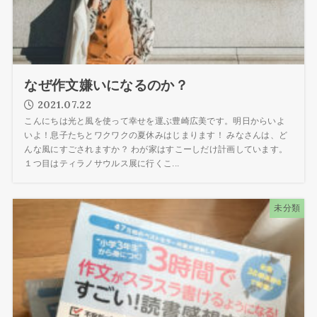
なぜ作文嫌いになるのか？
2021.07.22
こんにちは光と風を使って幸せを運ぶ豊崎広美です。明日からいよ
いよ！息子たちとワクワクの夏休みはじまります！ みなさんは、ど
んな風にすごされますか？ わが家はすこーしだけ計画しています。
１つ目はティラノサウルス展に行くこ...
未分類